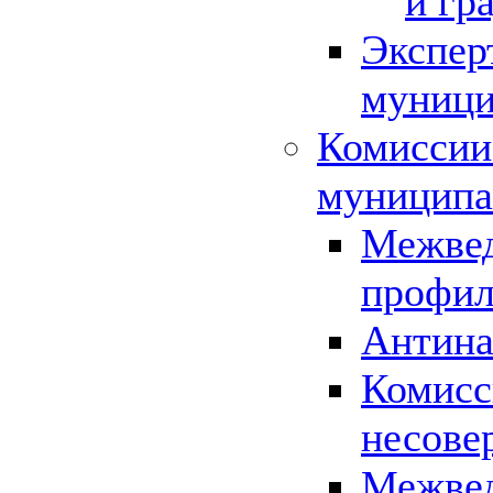
и гр
Экспер
муници
Комиссии
муниципа
Межвед
профил
Антина
Комисс
несове
Межвед