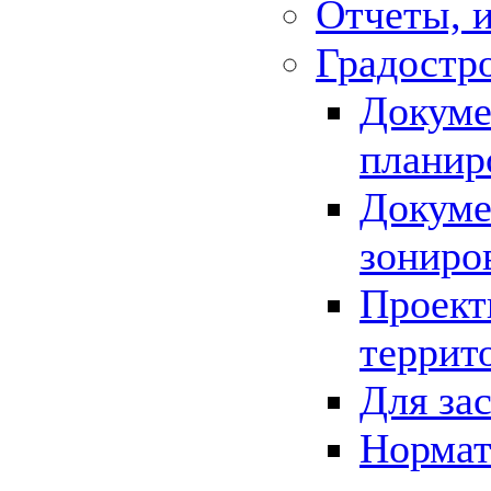
Отчеты, 
Градостр
Докуме
планир
Докуме
зониро
Проект
террит
Для за
Нормат