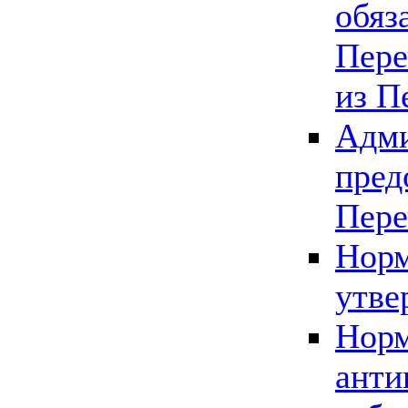
обяз
Пере
из П
Адми
пред
Пере
Норм
утве
Норм
анти