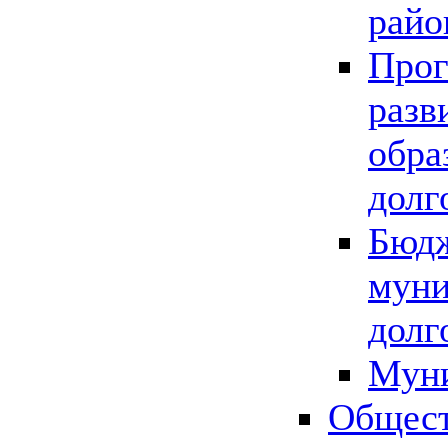
райо
Прог
разв
обра
долг
Бюдж
муни
долг
Мун
Общест