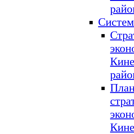
райо
Систем
Стра
экон
Кине
райо
План
стра
экон
Кине