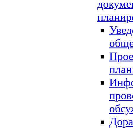
докуме
планир
Увед
обще
Прое
план
Инфо
пров
обсу
Дора