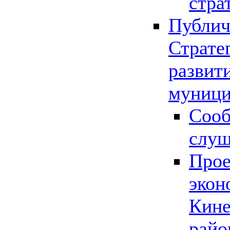
стра
Публич
Страте
развит
муници
Сооб
слу
Прое
экон
Кине
райо