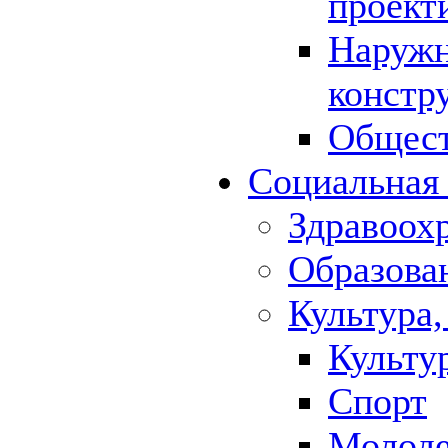
проект
Наружн
констр
Общест
Социальная
Здравоох
Образова
Культура,
Культу
Спорт
Молод