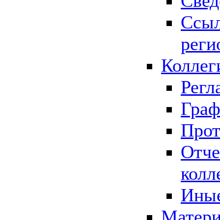
Свед
Ссыл
реги
Коллег
Регл
Граф
Прот
Отче
колл
Иные
Матери