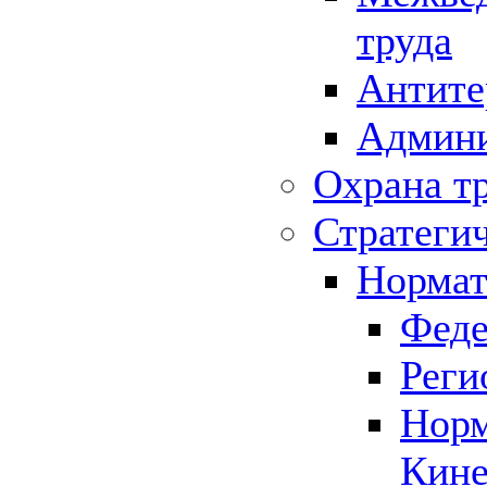
труда
Антите
Админи
Охрана т
Стратеги
Нормат
Феде
Реги
Норм
Кине