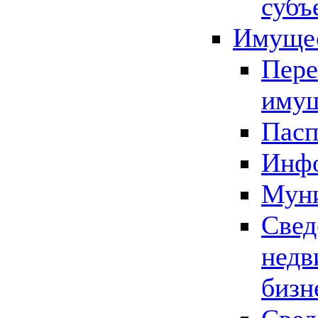
субъ
Имущес
Пере
имущ
Пасп
Инфо
Муни
Свед
недв
бизн