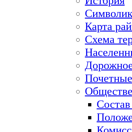
История
Символик
Карта ра
Схема те
Населенн
Дорожное 
Почетные
Обществе
Состав
Положе
Комисс