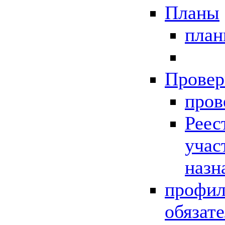
Планы
пла
Провер
пров
Реес
учас
назн
профил
обязат