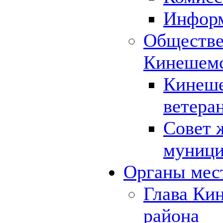
Инфор
Обществе
Кинешемс
Кинеше
ветера
Совет 
муници
Органы мес
Глава Ки
района