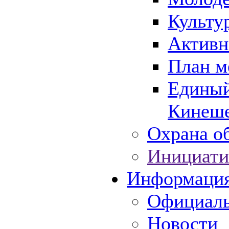
Культу
Активн
План м
Единый
Кинеше
Охрана об
Инициати
Информаци
Официаль
Новости