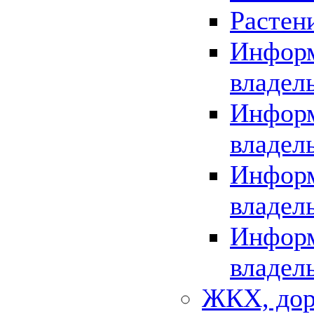
Растен
Информ
владел
Информ
владел
Информ
владел
Информ
владел
ЖКХ, дор