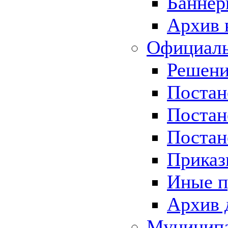
Баннер
Архив 
Официаль
Решени
Постан
Постан
Постан
Приказ
Иные п
Архив 
Муницип