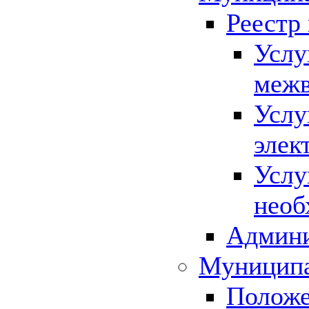
Реестр
Услу
межв
Услу
элек
Услу
необ
Админи
Муниципа
Положе