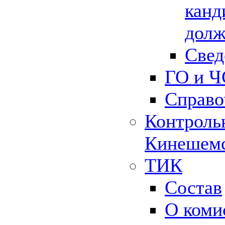
канд
долж
Свед
ГО и Ч
Справо
Контрольн
Кинешемс
ТИК
Состав
О коми