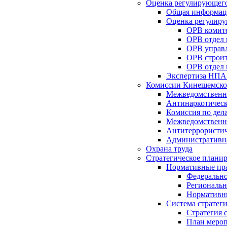
Оценка регулирующего
Общая информац
Оценка регулиру
ОРВ комите
ОРВ отдел
ОРВ управл
ОРВ строит
ОРВ отдел 
Экспертиза НПА
Комиссии Кинешемско
Межведомственна
Антинаркотическ
Комиссия по дел
Межведомственна
Антитеррористич
Административн
Охрана труда
Стратегическое плани
Нормативные пр
Федерально
Региональн
Нормативн
Система стратег
Стратегия 
План мероп