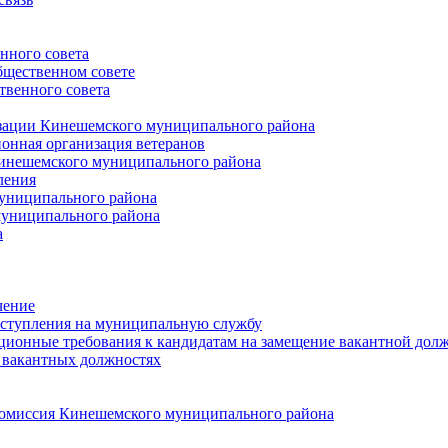
нного совета
щественном совете
венного совета
зации Кинешемского муниципального района
онная организация ветеранов
инешемского муниципального района
ления
униципального района
униципального района
а
чение
ступления на муниципальную службу
ионные требования к кандидатам на замещение вакантной дол
 вакантных должностях
 комиссия Кинешемского муниципального района