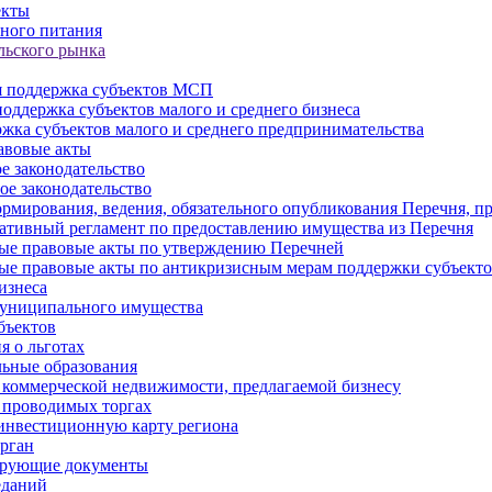
екты
ного питания
льского рынка
 поддержка субъектов МСП
оддержка субъектов малого и среднего бизнеса
жка субъектов малого и среднего предпринимательства
авовые акты
е законодательство
ое законодательство
рмирования, ведения, обязательного опубликования Перечня, п
тивный регламент по предоставлению имущества из Перечня
ые правовые акты по утверждению Перечней
ые правовые акты по антикризисным мерам поддержки субъек
изнеса
муниципального имущества
бъектов
 о льготах
ьные образования
 коммерческой недвижимости, предлагаемой бизнесу
 проводимых торгах
инвестиционную карту региона
рган
ирующие документы
еданий