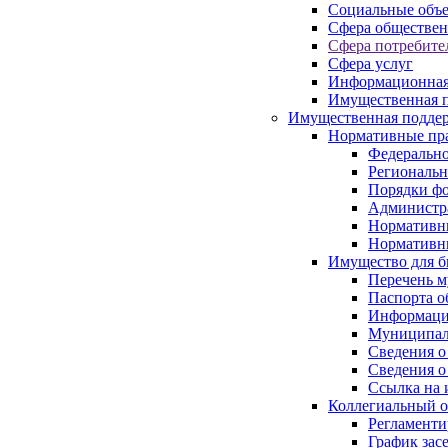
Социальные объ
Сфера обществен
Сфера потребите
Сфера услуг
Информационная
Имущественная п
Имущественная поддер
Нормативные пр
Федерально
Региональн
Порядки фо
Администра
Нормативн
Нормативн
Имущество для б
Перечень 
Паспорта о
Информация
Муниципал
Сведения о
Сведения о
Ссылка на 
Коллегиальный о
Регламент
График зас