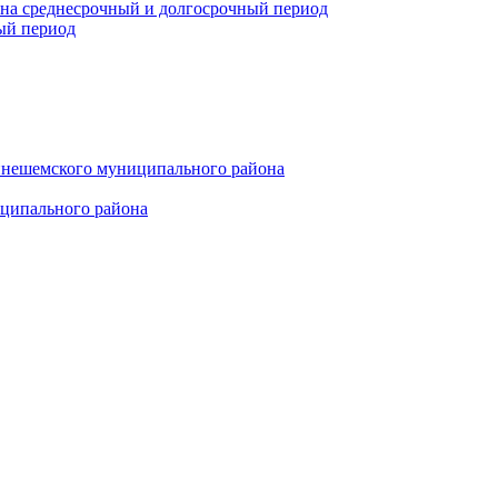
 на среднесрочный и долгосрочный период
ый период
инешемского муниципального района
иципального района