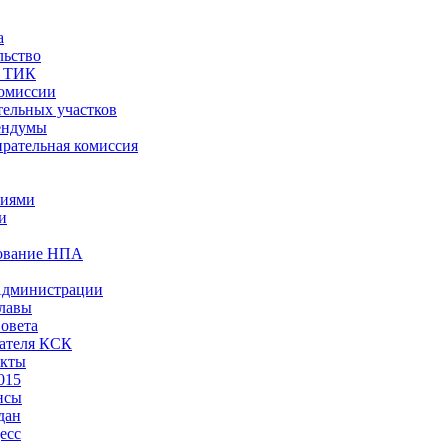
а
льство
ы ТИК
комиссии
тельных участков
ендумы
рательная комиссия
ниями
и
ование НПА
Администрации
лавы
овета
ателя КСК
акты
015
нсы
дан
есс