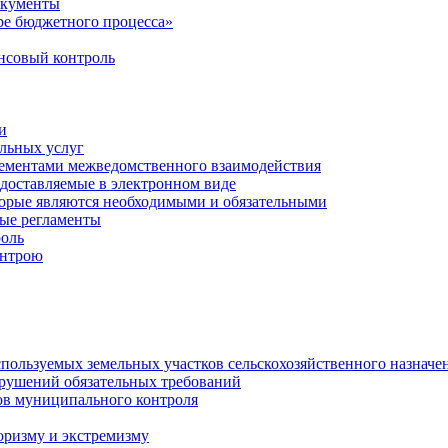
окументы
е бюджетного процесса»
совый контроль
и
льных услуг
лементами межведомственного взаимодействия
едоставляемые в электронном виде
торые являются необходимыми и обязательными
ые регламенты
оль
онтрою
спользуемых земельных участков сельскохозяйственного назначе
рушений обязательных требований
ов муниципального контроля
оризму и экстремизму