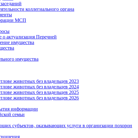
заседаний
еятельности коллегиального органа
менты
орации МСП
росы
 о актуализация Перечней
ение имущества
щества
льного имущества
тлове животных без владельцев 2023
тлове животных без владельцев 2024
тлове животных без владельцев 2025
тлове животных без владельцев 2026
рытия информации
йской семьи
ующих субъектов, оказывающих услуги в организации похорон
тношения