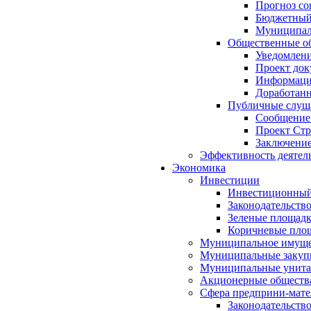
Прогноз со
Бюджетный 
Муниципал
Общественные об
Уведомлени
Проект док
Информация
Доработанн
Публичные слуша
Сообщение
Проект Стр
Заключение
Эффективность деятел
Экономика
Инвестиции
Инвестиционный
Законодательств
Зеленые площад
Коричневые пло
Муниципальное имуще
Муниципальные закуп
Муниципальные унита
Акционерные обществ
Сфера предприни-мате
Законодательств