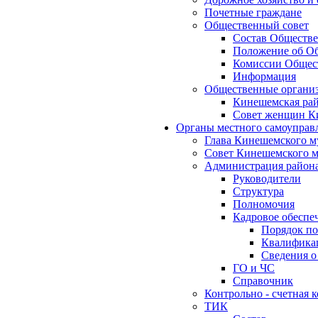
Почетные граждане
Общественный совет
Состав Обществе
Положение об Об
Комиссии Общест
Информация
Общественные органи
Кинешемская рай
Совет женщин К
Органы местного самоуправ
Глава Кинешемского м
Совет Кинешемского м
Администрация район
Руководители
Структура
Полномочия
Кадровое обеспе
Порядок по
Квалификац
Сведения о
ГО и ЧС
Справочник
Контрольно - счетная
ТИК