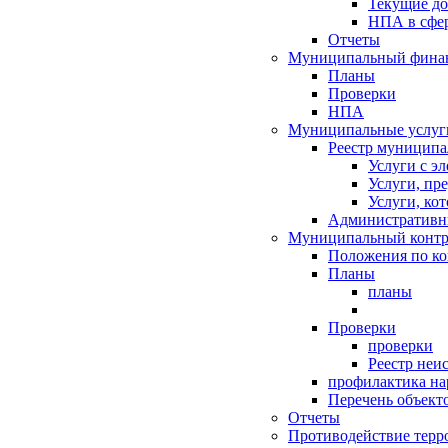
Текущие д
НПА в сфер
Отчеты
Муниципальный финан
Планы
Проверки
НПА
Муниципальные услуг
Реестр муниципа
Услуги с э
Услуги, пр
Услуги, ко
Административн
Муниципальный контр
Положения по к
Планы
планы
Проверки
проверки
Реестр неи
профилактика на
Перечень объект
Отчеты
Противодействие терр