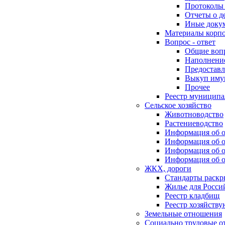
Протоколы 
Отчеты о д
Иные доку
Материалы корп
Вопрос - ответ
Общие воп
Наполнение
Предоставл
Выкуп иму
Прочее
Реестр муниципа
Сельское хозяйство
Животноводство
Растениеводство
Информация об о
Информация об о
Информация об о
Информация об о
ЖКХ, дороги
Стандарты раск
Жилье для Росси
Реестр кладбищ
Реестр хозяйств
Земельные отношения
Социально трудовые о