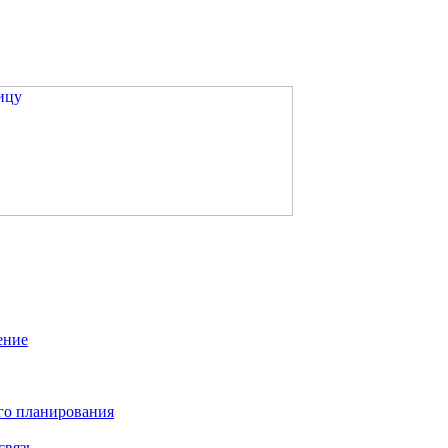
ение
го планирования
связь