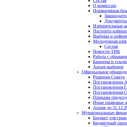
Состав
О комиссии
Нормативная баз
Законодате
Документ
Избирательные 
Паспорта избира
Выборы и рефер
Молодежная изби
Состав
Новости ТИК
Работа с обраще
Баннеры и ссылк
Архив выборов
Официальное обнарод
Решения Совета
Постановления 
Постановления Г
Постановления С
Приказы председ
Иные правовые 
Архив до 31.12.2
Муниципальные фина
Бюджет для граж
Бюджетный проц