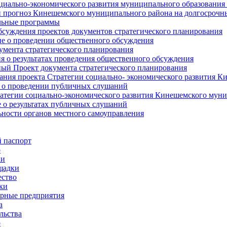
циально-экономического развития муниципального образования
прогноз Кинешемского муниципального района на долгосрочн
ьные программы
суждения проектов документов стратегического планирования
е о проведении общественного обсуждения
умента стратегического планирования
 о результатах проведения общественного обсуждения
ый Проект документа стратегического планирования
ния проекта Стратегии социально- экономического развития К
 о проведении публичных слушаний
атегии социально-экономического развития Кинешемского мун
 о результатах публичных слушаний
ьности органов местного самоуправления
 паспорт
о
ки
щадки
ство
ки
рные предприятия
а
льства
о