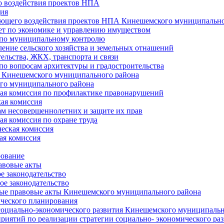
 воздействия проектов НПА
ия
ющего воздействия проектов НПА Кинешемского муниципально
т по экономике и управлению имуществом
 по муниципальному контролю
ение сельского хозяйства и земельных отнашений
ельства, ЖКХ, транспорта и связи
по вопросам архитектуры и градостроительства
 Кинешемского муниципального района
го муниципального района
я комиссия по профилактике правонарушений
ая комиссия
ам несовершеннолетних и защите их прав
я комиссия по охране труда
еская комиссия
ая комиссия
рование
авовые акты
е законодательство
ое законодательство
ые правовые акты Кинешемского муниципального района
ического планирования
социально-экономического развития Кинешемского муниципальн
риятий по реализации стратегии социально- экономического р