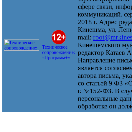
сфере связи, инф
коммуникаций. се
2018 г. Адрес реда
Кинешма, ул. Ленин
mail:
root@mrkine
Кинешемского мун
Техническое
редактор Катаев А
сопровождение:
«Программ+»
Направление письм
является согласие
автора письма, ук
со статьей 9 ФЗ «
г. №152-ФЗ. В случ
персональные данн
обработке он долж