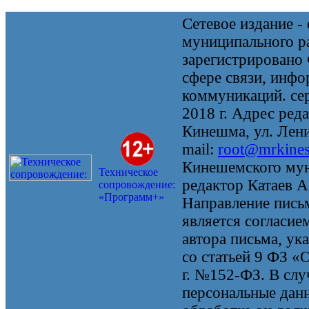
Сетевое издание 
муниципального 
зарегистрировано
сфере связи, инф
коммуникаций. се
2018 г. Адрес реда
Кинешма, ул. Ленин
mail:
root@mrkine
Кинешемского мун
Техническое
редактор Катаев А
сопровождение:
«Программ+»
Направление письм
является согласие
автора письма, ук
со статьей 9 ФЗ «
г. №152-ФЗ. В случ
персональные данн