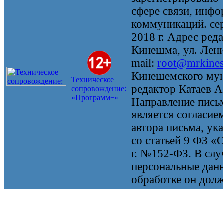
сфере связи, инф
коммуникаций. се
2018 г. Адрес реда
Кинешма, ул. Ленин
mail:
root@mrkine
Кинешемского мун
Техническое
редактор Катаев А
сопровождение:
«Программ+»
Направление письм
является согласие
автора письма, ук
со статьей 9 ФЗ «
г. №152-ФЗ. В случ
персональные данн
обработке он долж